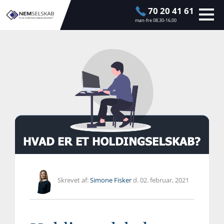
70 20 41 61
man-fre 08.30-16.00
Skrevet af:
Simone Fisker
d. 02. februar, 2021