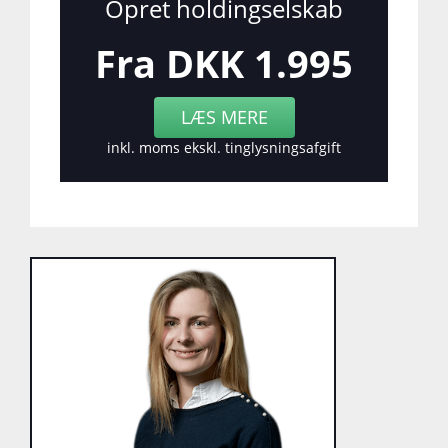
Opret holdingselskab
Fra DKK 1.995
LÆS MERE
inkl. moms ekskl. tinglysningsafgift