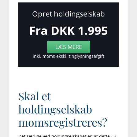
Opret holdingselskab
Fra DKK 1.995
LÆS MERE
inkl. moms ekskl. tinglysningsafgift
Skal et
holdingselskab
momsregistreres?
Det særlige ved holdingselskabet er, at dette – i