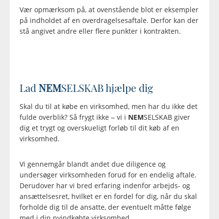
Vær opmærksom på, at ovenstående blot er eksempler
på indholdet af en overdragelsesaftale. Derfor kan der
stå angivet andre eller flere punkter i kontrakten.
Lad
NEM
SELSKAB hjælpe dig
Skal du til at købe en virksomhed, men har du ikke det
fulde overblik? Så frygt ikke – vi i
NEM
SELSKAB giver
dig et trygt og overskueligt forløb til dit køb af en
virksomhed.
Vi gennemgår blandt andet due diligence og
undersøger virksomheden forud for en endelig aftale.
Derudover har vi bred erfaring indenfor arbejds- og
ansættelsesret, hvilket er en fordel for dig, når du skal
forholde dig til de ansatte, der eventuelt måtte følge
med i din nyindkøbte virksomhed.