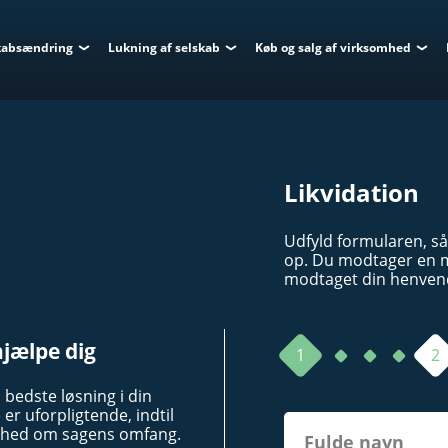
kabsændring
Lukning af selskab
Køb og salg af virksomhed
Likvidation
Udfyld formularen, så
op. Du modtager en ma
modtaget din henven
hjælpe dig
1
2
n bedste løsning i din
er uforpligtende, indtil
ighed om sagens omfang.