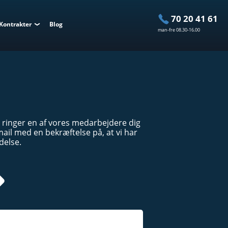
70 20 41 61
Kontrakter
Blog
man-fre 08.30-16.00
 ringer en af vores medarbejdere dig
il med en bekræftelse på, at vi har
delse.